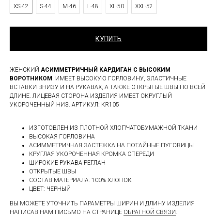
XS-42
S-44
M-46
L-48
XL-50
XXL-52
КУПИТЬ
ЖЕНСКИЙ
АСИММЕТРИЧНЫЙ КАРДИГАН С ВЫСОКИМ
ВОРОТНИКОМ
. ИМЕЕТ ВЫСОКУЮ ГОРЛОВИНУ, ЭЛАСТИЧНЫЕ
ВСТАВКИ ВНИЗУ И НА РУКАВАХ, А ТАКЖЕ ОТКРЫТЫЕ ШВЫ ПО ВСЕЙ
ДЛИНЕ. ЛИЦЕВАЯ СТОРОНА ИЗДЕЛИЯ ИМЕЕТ ОКРУГЛЫЙ
УКОРОЧЕННЫЙ НИЗ. АРТИКУЛ: KR105
ИЗГОТОВЛЕН ИЗ ПЛОТНОЙ ХЛОПЧАТОБУМАЖНОЙ ТКАНИ
ВЫСОКАЯ ГОРЛОВИНА
АСИММЕТРИЧНАЯ ЗАСТЕЖКА НА ПОТАЙНЫЕ ПУГОВИЦЫ
КРУГЛАЯ УКОРОЧЕННАЯ КРОМКА СПЕРЕДИ
ШИРОКИЕ РУКАВА РЕГЛАН
ОТКРЫТЫЕ ШВЫ
СОСТАВ МАТЕРИАЛА: 100% ХЛОПОК
ЦВЕТ: ЧЕРНЫЙ
ВЫ МОЖЕТЕ УТОЧНИТЬ ПАРАМЕТРЫ ШИРИН И ДЛИНУ ИЗДЕЛИЯ
НАПИСАВ НАМ ПИСЬМО НА СТРАНИЦЕ
ОБРАТНОЙ СВЯЗИ
.