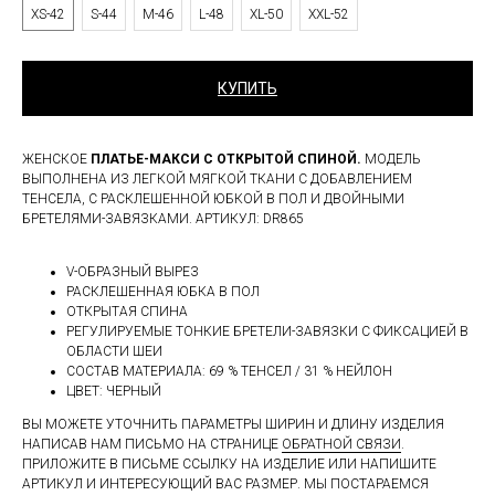
XS-42
S-44
M-46
L-48
XL-50
XXL-52
КУПИТЬ
ЖЕНСКОЕ
ПЛАТЬЕ-МАКСИ С ОТКРЫТОЙ СПИНОЙ.
МОДЕЛЬ
ВЫПОЛНЕНА ИЗ ЛЕГКОЙ МЯГКОЙ ТКАНИ С ДОБАВЛЕНИЕМ
ТЕНСЕЛА, С РАСКЛЕШЕННОЙ ЮБКОЙ В ПОЛ И ДВОЙНЫМИ
БРЕТЕЛЯМИ-ЗАВЯЗКАМИ. АРТИКУЛ: DR865
V-ОБРАЗНЫЙ ВЫРЕЗ
РАСКЛЕШЕННАЯ ЮБКА В ПОЛ
ОТКРЫТАЯ СПИНА
РЕГУЛИРУЕМЫЕ ТОНКИЕ БРЕТЕЛИ-ЗАВЯЗКИ С ФИКСАЦИЕЙ В
ОБЛАСТИ ШЕИ
СОСТАВ МАТЕРИАЛА: 69 % ТЕНСЕЛ / 31 % НЕЙЛОН
ЦВЕТ: ЧЕРНЫЙ
ВЫ МОЖЕТЕ УТОЧНИТЬ ПАРАМЕТРЫ ШИРИН И ДЛИНУ ИЗДЕЛИЯ
НАПИСАВ НАМ ПИСЬМО НА СТРАНИЦЕ
ОБРАТНОЙ СВЯЗИ
.
ПРИЛОЖИТЕ В ПИСЬМЕ ССЫЛКУ НА ИЗДЕЛИЕ ИЛИ НАПИШИТЕ
АРТИКУЛ И ИНТЕРЕСУЮЩИЙ ВАС РАЗМЕР. МЫ ПОСТАРАЕМСЯ