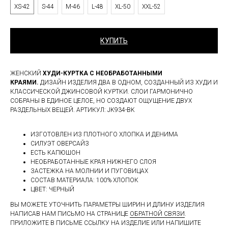
XS-42
S-44
M-46
L-48
XL-50
XXL-52
КУПИТЬ
ЖЕНСКИЙ
ХУДИ-КУРТКА С НЕОБРАБОТАННЫМИ
КРАЯМИ.
ДИЗАЙН ИЗДЕЛИЯ ДВА В ОДНОМ, СОЗДАННЫЙ ИЗ ХУДИ И
КЛАССИЧЕСКОЙ ДЖИНСОВОЙ КУРТКИ. СЛОИ ГАРМОНИЧНО
СОБРАНЫ В ЕДИНОЕ ЦЕЛОЕ, НО СОЗДАЮТ ОЩУЩЕНИЕ ДВУХ
РАЗДЕЛЬНЫХ ВЕЩЕЙ. АРТИКУЛ: JK934-BK
ИЗГОТОВЛЕН ИЗ ПЛОТНОГО ХЛОПКА И ДЕНИМА
СИЛУЭТ ОВЕРСАЙЗ
ЕСТЬ КАПЮШОН
НЕОБРАБОТАННЫЕ КРАЯ НИЖНЕГО СЛОЯ
ЗАСТЕЖКА НА МОЛНИИ И ПУГОВИЦАХ
СОСТАВ МАТЕРИАЛА: 100% ХЛОПОК
ЦВЕТ: ЧЕРНЫЙ
ВЫ МОЖЕТЕ УТОЧНИТЬ ПАРАМЕТРЫ ШИРИН И ДЛИНУ ИЗДЕЛИЯ
НАПИСАВ НАМ ПИСЬМО НА СТРАНИЦЕ
ОБРАТНОЙ СВЯЗИ
.
ПРИЛОЖИТЕ В ПИСЬМЕ ССЫЛКУ НА ИЗДЕЛИЕ ИЛИ НАПИШИТЕ