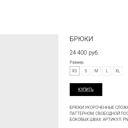
БРЮКИ
24 400
руб.
Размер
XS
S
M
L
XL
КУПИТЬ
БРЮКИ УКОРОЧЕННЫЕ СЛОЖН
ПАТТЕРНОМ, СВОБОДНОЙ ПО
БОКОВЫХ ШВАХ. АРТИКУЛ: PN