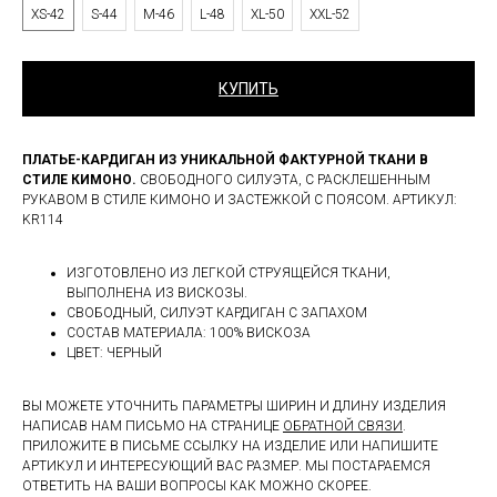
XS-42
S-44
M-46
L-48
XL-50
XXL-52
КУПИТЬ
ПЛАТЬЕ-КАРДИГАН ИЗ УНИКАЛЬНОЙ ФАКТУРНОЙ ТКАНИ В
СТИЛЕ КИМОНО.
СВОБОДНОГО СИЛУЭТА, С РАСКЛЕШЕННЫМ
РУКАВОМ В СТИЛЕ КИМОНО И ЗАСТЕЖКОЙ С ПОЯСОМ. АРТИКУЛ:
KR114
ИЗГОТОВЛЕНО ИЗ ЛЕГКОЙ СТРУЯЩЕЙСЯ ТКАНИ,
ВЫПОЛНЕНА ИЗ ВИСКОЗЫ.
СВОБОДНЫЙ, СИЛУЭТ КАРДИГАН С ЗАПАХОМ
СОСТАВ МАТЕРИАЛА: 100% ВИСКОЗА
ЦВЕТ: ЧЕРНЫЙ
ВЫ МОЖЕТЕ УТОЧНИТЬ ПАРАМЕТРЫ ШИРИН И ДЛИНУ ИЗДЕЛИЯ
НАПИСАВ НАМ ПИСЬМО НА СТРАНИЦЕ
ОБРАТНОЙ СВЯЗИ
.
ПРИЛОЖИТЕ В ПИСЬМЕ ССЫЛКУ НА ИЗДЕЛИЕ ИЛИ НАПИШИТЕ
АРТИКУЛ И ИНТЕРЕСУЮЩИЙ ВАС РАЗМЕР. МЫ ПОСТАРАЕМСЯ
ОТВЕТИТЬ НА ВАШИ ВОПРОСЫ КАК МОЖНО СКОРЕЕ.