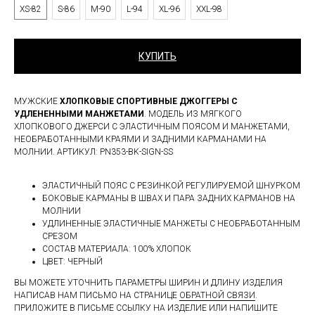
XS-82
S-86
M-90
L-94
XL-96
XXL-98
КУПИТЬ
МУЖСКИЕ
ХЛОПКОВЫЕ СПОРТИВНЫЕ ДЖОГГЕРЫ С
УДЛЕНЕННЫМИ МАНЖЕТАМИ
. МОДЕЛЬ ИЗ МЯГКОГО
ХЛОПКОВОГО ДЖЕРСИ С ЭЛАСТИЧНЫМ ПОЯСОМ И МАНЖЕТАМИ,
НЕОБРАБОТАННЫМИ КРАЯМИ И ЗАДНИМИ КАРМАНАМИ НА
МОЛНИИ. АРТИКУЛ: PN353-BK-SIGN-SS
ЭЛАСТИЧНЫЙ ПОЯС С РЕЗИНКОЙ РЕГУЛИРУЕМОЙ ШНУРКОМ
БОКОВЫЕ КАРМАНЫ В ШВАХ И ПАРА ЗАДНИХ КАРМАНОВ НА
МОЛНИИ
УДЛИНЕННЫЕ ЭЛАСТИЧНЫЕ МАНЖЕТЫ С НЕОБРАБОТАННЫМ
СРЕЗОМ
СОСТАВ МАТЕРИАЛА: 100% ХЛОПОК
ЦВЕТ: ЧЕРНЫЙ
ВЫ МОЖЕТЕ УТОЧНИТЬ ПАРАМЕТРЫ ШИРИН И ДЛИНУ ИЗДЕЛИЯ
НАПИСАВ НАМ ПИСЬМО НА СТРАНИЦЕ
ОБРАТНОЙ СВЯЗИ
.
ПРИЛОЖИТЕ В ПИСЬМЕ ССЫЛКУ НА ИЗДЕЛИЕ ИЛИ НАПИШИТЕ