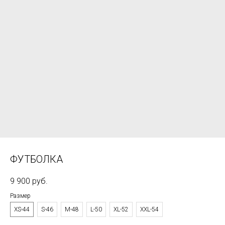
ФУТБОЛКА
9 900
руб.
Размер
XS-44
S-46
M-48
L-50
XL-52
XXL-54