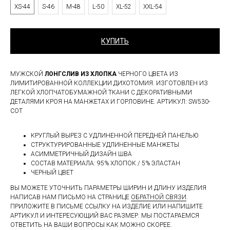
XS-44
S-46
M-48
L-50
XL-52
XXL-54
КУПИТЬ
МУЖСКОЙ
ЛОНГСЛИВ ИЗ ХЛОПКА
ЧЕРНОГО ЦВЕТА ИЗ
ЛИМИТИРОВАННОЙ КОЛЛЕКЦИИ ДИХОТОМИЯ. ИЗГОТОВЛЕН ИЗ
ЛЕГКОЙ ХЛОПЧАТОБУМАЖНОЙ ТКАНИ С ДЕКОРАТИВНЫМИ
ДЕТАЛЯМИ КРОЯ НА МАНЖЕТАХ И ГОРЛОВИНЕ. АРТИКУЛ: SW530-
COT
КРУГЛЫЙ ВЫРЕЗ С УДЛИНЕННОЙ ПЕРЕДНЕЙ ПАНЕЛЬЮ
СТРУКТУРИРОВАННЫЕ УДЛИНЕННЫЕ МАНЖЕТЫ
АСИММЕТРИЧНЫЙ ДИЗАЙН ШВА
СОСТАВ МАТЕРИАЛА: 95% ХЛОПОК / 5% ЭЛАСТАН
ЧЕРНЫЙ ЦВЕТ
ВЫ МОЖЕТЕ УТОЧНИТЬ ПАРАМЕТРЫ ШИРИН И ДЛИНУ ИЗДЕЛИЯ
НАПИСАВ НАМ ПИСЬМО НА СТРАНИЦЕ
ОБРАТНОЙ СВЯЗИ
.
ПРИЛОЖИТЕ В ПИСЬМЕ ССЫЛКУ НА ИЗДЕЛИЕ ИЛИ НАПИШИТЕ
АРТИКУЛ И ИНТЕРЕСУЮЩИЙ ВАС РАЗМЕР. МЫ ПОСТАРАЕМСЯ
ОТВЕТИТЬ НА ВАШИ ВОПРОСЫ КАК МОЖНО СКОРЕЕ.