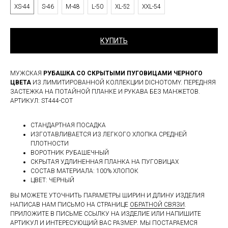
XS-44
S-46
M-48
L-50
XL-52
XXL-54
КУПИТЬ
МУЖСКАЯ
РУБАШКА СО СКРЫТЫМИ ПУГОВИЦАМИ ЧЕРНОГО
ЦВЕТА
ИЗ ЛИМИТИРОВАННОЙ КОЛЛЕКЦИИ DICHOTOMY. ПЕРЕДНЯЯ
ЗАСТЕЖКА НА ПОТАЙНОЙ ПЛАНКЕ И РУКАВА БЕЗ МАНЖЕТОВ.
АРТИКУЛ: ST444-COT
СТАНДАРТНАЯ ПОСАДКА
ИЗГОТАВЛИВАЕТСЯ ИЗ ЛЕГКОГО ХЛОПКА СРЕДНЕЙ
ПЛОТНОСТИ
ВОРОТНИК РУБАШЕЧНЫЙ
СКРЫТАЯ УДЛИНЕННАЯ ПЛАНКА НА ПУГОВИЦАХ
СОСТАВ МАТЕРИАЛА: 100% ХЛОПОК
ЦВЕТ: ЧЕРНЫЙ
ВЫ МОЖЕТЕ УТОЧНИТЬ ПАРАМЕТРЫ ШИРИН И ДЛИНУ ИЗДЕЛИЯ
НАПИСАВ НАМ ПИСЬМО НА СТРАНИЦЕ
ОБРАТНОЙ СВЯЗИ
.
ПРИЛОЖИТЕ В ПИСЬМЕ ССЫЛКУ НА ИЗДЕЛИЕ ИЛИ НАПИШИТЕ
АРТИКУЛ И ИНТЕРЕСУЮЩИЙ ВАС РАЗМЕР. МЫ ПОСТАРАЕМСЯ