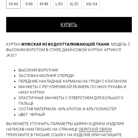
XS-44
S-46
M-48
L-50
XL-52
XXL-54
КУПИТЬ
КУРТКА
МУЖСКАЯ ИЗ ВОДООТТАЛКИВАЮЩЕЙ ТКАНИ.
МОДЕЛЬ С
ВЫСОКИМ ВОРОТОМ В СТИЛЕ ДЖИНСОВОЙ КУРТКИ. АРТИКУЛ:
JK317
ВЫСОКИЙ ВОРОТНИК
ЗАСТЕЖКА-МОЛНИЯ СПЕРЕДИ
ПЕРЕДНИЕ НАКЛАДНЫЕ КАРМАНЫ НА ГРУДИ С КЛАПАНОМ
МАНЖЕТЫ С РЕГУЛИРОВКОЙ РАЗМЕРА ПО НИЗУ РУКАВА И
НИЗУ КУРТКИ
ЭЛАСТИЧНЫЕ МАНЖЕТЫ С ОТВЕРСТИЕМ ДЛЯ БОЛЬШОГО
ПАЛЬЦА
СОСТАВ МАТЕРИАЛА: 60% ХЛОПОК И 40% ПОЛИЭСТЕР.
ЦВЕТ: ЧЕРНЫЙ
ВЫ МОЖЕТЕ УТОЧНИТЬ ПАРАМЕТРЫ ШИРИН И ДЛИНУ ИЗДЕЛИЯ
НАПИСАВ НАМ ПИСЬМО НА СТРАНИЦЕ
ОБРАТНОЙ СВЯЗИ
.
ПРИЛОЖИТЕ В ПИСЬМЕ ССЫЛКУ НА ИЗДЕЛИЕ ИЛИ НАПИШИТЕ