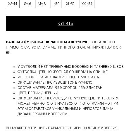
XS-44
S-46
M-48
L-50
XL-52
XXL-54
КУПИТЬ
БАЗОВАЯ ФУТБОЛКА ОКРАШЕННАЯ ВРУЧНУЮ
, СВОБОДНОГО
ПРЯМОГО СИЛУЭТА, СИММЕТРИЧНОГО КРОЯ. АРТИКУЛ: TS540-GR-
BK
У ФУТБОЛКИ НЕТ ПРИВЫЧНЫХ БОКОВЫХ И ПЛЕЧЕВЫХ ШВОВ
ФУТБОЛКА ЦЕЛЬНОКРОЕНАЯ СО ШВОМ НА СПИНКЕ
ИЗГОТОВЛЕНА ИЗ ЭЛАСТИЧНОГО ТРИКОТАЖА
ОКРАШИВАНИЕ ПРОИЗВОДИТСЯ ВРУЧНУЮ
СОСТАВ МАТЕРИАЛА: 95% ХЛОПОК / 5% ЭЛАСТАН
ЦВЕТ: БЕЛЫЙ / ЧЕРНЫЙ
ОКРАШИВАНИЕ ПРОИСХОДИТ ВРУЧНУЮ ЦВЕТ И ТЕКСТУРА
МОЖЕТ НЕМНОГО ОТЛИЧАТЬСЯ ОТ ФОТОГРАФИИ НО ПРИ
ЭТОМ ОСТАВАТЬСЯ УНИКАЛЬНЫМ И НЕПОВТОРИМЫМ
ДИЗАЙНЕРСКИМ ИЗДЕЛИЕМ.
ВЫ МОЖЕТЕ УТОЧНИТЬ ПАРАМЕТРЫ ШИРИН И ДЛИНУ ИЗДЕЛИЯ