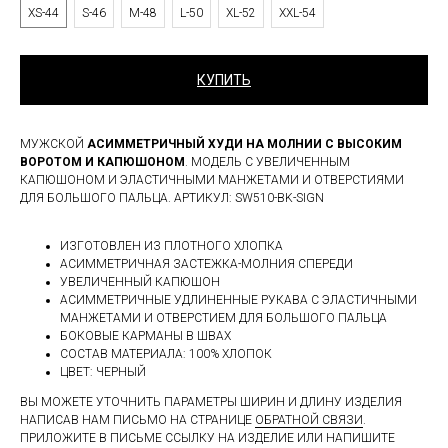
XS-44
S-46
M-48
L-50
XL-52
XXL-54
КУПИТЬ
МУЖСКОЙ
АСИММЕТРИЧНЫЙ ХУДИ НА МОЛНИИ С ВЫСОКИМ
ВОРОТОМ И КАПЮШОНОМ
. МОДЕЛЬ С УВЕЛИЧЕННЫМ
КАПЮШОНОМ И ЭЛАСТИЧНЫМИ МАНЖЕТАМИ И ОТВЕРСТИЯМИ
ДЛЯ БОЛЬШОГО ПАЛЬЦА. АРТИКУЛ: SW510-BK-SIGN
ИЗГОТОВЛЕН ИЗ ПЛОТНОГО ХЛОПКА
АСИММЕТРИЧНАЯ ЗАСТЕЖКА-МОЛНИЯ СПЕРЕДИ
УВЕЛИЧЕННЫЙ КАПЮШОН
АСИММЕТРИЧНЫЕ УДЛИНЕННЫЕ РУКАВА С ЭЛАСТИЧНЫМИ
МАНЖЕТАМИ И ОТВЕРСТИЕМ ДЛЯ БОЛЬШОГО ПАЛЬЦА
БОКОВЫЕ КАРМАНЫ В ШВАХ
СОСТАВ МАТЕРИАЛА: 100% ХЛОПОК
ЦВЕТ: ЧЕРНЫЙ
ВЫ МОЖЕТЕ УТОЧНИТЬ ПАРАМЕТРЫ ШИРИН И ДЛИНУ ИЗДЕЛИЯ
НАПИСАВ НАМ ПИСЬМО НА СТРАНИЦЕ
ОБРАТНОЙ СВЯЗИ
.
ПРИЛОЖИТЕ В ПИСЬМЕ ССЫЛКУ НА ИЗДЕЛИЕ ИЛИ НАПИШИТЕ