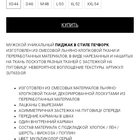
XS-44
S-46
M-48
L-50
XL-52
XXL-54
КУПИТЬ
МУЖСКОЙ УНИКАЛЬНЫЙ
ПИДЖАК В СТИЛЕ ПЕЧВОРК
.
ИЗГОТОВЛЕН ИЗ СМЕСОВОЙ ЛЬНЯНО-ХЛОПКОВОЙ ТКАНИ И
ПЕРЕРАБОТАННЫХ МАТЕРИАЛОВ, В ВИДЕ НАРЕЗАННЫХ И НАШИТЫХ
НА ТКАНЬ ЛОСКУТОВ РАЗНЫХ ТКАНЕЙ С ЗАСТЕЖКОЙ НА
ПУГОВИЦУ. НЕВЕРОЯТНОЕ ВОПЛОЩЕНИЕ ТЕКСТУРЫ. АРТИКУЛ:
SUT633-GR
ИЗГОТОВЛЕН ИЗ СМЕСОВЫХ МАТЕРИАЛОВ ЛЬНЯНО-
ХЛОПКОВОЙ ТКАНИ, ДЕКОРИРОВАННОЙ ЛОСКУТАМИ ИЗ
ПЕРЕРАБОТАННЫХ МАТЕРИАЛОВ
ЛАЦКАНЫ С ВЫРЕЗАМИ
АСИММЕТРИЧНАЯ ЗАСТЕЖКА НА ПУГОВИЦУ СПЕРЕДИ
ПЕРЕДНИЕ КАРМАНЫ В ШВАХ
ОДИН ВНУТРЕННИЙ КАРМАН
СОСТАВ МАТЕРИАЛА С ПОДКЛАДКОЙ: ХЛОПОК / ЛЁН /
ШЕРСТЬ / ВИСКОЗА / ПОПЛИН
ЦВЕТ: МУЛЬТИКОЛОР СЕРЫЙ