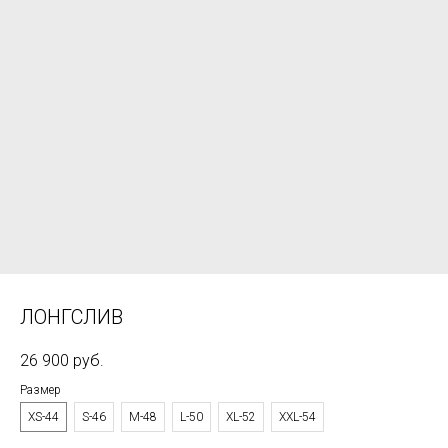
ЛОНГСЛИВ
26 900
руб.
Размер
XS-44
S-46
M-48
L-50
XL-52
XXL-54