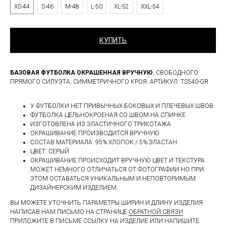
XS-44
S-46
M-48
L-50
XL-52
XXL-54
КУПИТЬ
БАЗОВАЯ ФУТБОЛКА ОКРАШЕННАЯ ВРУЧНУЮ
, СВОБОДНОГО
ПРЯМОГО СИЛУЭТА, СИММЕТРИЧНОГО КРОЯ. АРТИКУЛ: TS540-GR
У ФУТБОЛКИ НЕТ ПРИВЫЧНЫХ БОКОВЫХ И ПЛЕЧЕВЫХ ШВОВ
ФУТБОЛКА ЦЕЛЬНОКРОЕНАЯ СО ШВОМ НА СПИНКЕ
ИЗГОТОВЛЕНА ИЗ ЭЛАСТИЧНОГО ТРИКОТАЖА
ОКРАШИВАНИЕ ПРОИЗВОДИТСЯ ВРУЧНУЮ
СОСТАВ МАТЕРИАЛА: 95% ХЛОПОК / 5% ЭЛАСТАН
ЦВЕТ: СЕРЫЙ
ОКРАШИВАНИЕ ПРОИСХОДИТ ВРУЧНУЮ ЦВЕТ И ТЕКСТУРА
МОЖЕТ НЕМНОГО ОТЛИЧАТЬСЯ ОТ ФОТОГРАФИИ НО ПРИ
ЭТОМ ОСТАВАТЬСЯ УНИКАЛЬНЫМ И НЕПОВТОРИМЫМ
ДИЗАЙНЕРСКИМ ИЗДЕЛИЕМ.
ВЫ МОЖЕТЕ УТОЧНИТЬ ПАРАМЕТРЫ ШИРИН И ДЛИНУ ИЗДЕЛИЯ
НАПИСАВ НАМ ПИСЬМО НА СТРАНИЦЕ
ОБРАТНОЙ СВЯЗИ
.
ПРИЛОЖИТЕ В ПИСЬМЕ ССЫЛКУ НА ИЗДЕЛИЕ ИЛИ НАПИШИТЕ