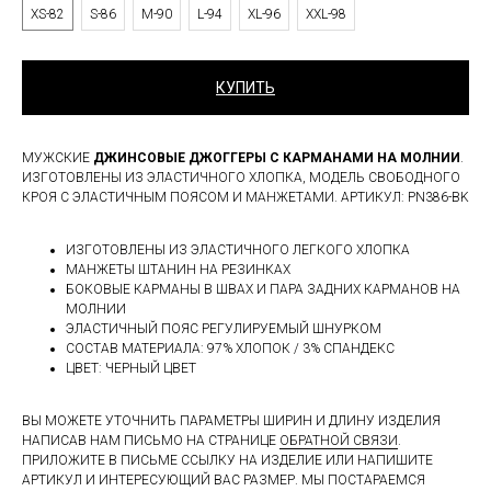
XS-82
S-86
M-90
L-94
XL-96
XXL-98
КУПИТЬ
МУЖСКИЕ
ДЖИНСОВЫЕ ДЖОГГЕРЫ С КАРМАНАМИ НА МОЛНИИ
.
ИЗГОТОВЛЕНЫ ИЗ ЭЛАСТИЧНОГО ХЛОПКА, МОДЕЛЬ СВОБОДНОГО
КРОЯ С ЭЛАСТИЧНЫМ ПОЯСОМ И МАНЖЕТАМИ. АРТИКУЛ: PN386-BK
ИЗГОТОВЛЕНЫ ИЗ ЭЛАСТИЧНОГО ЛЕГКОГО ХЛОПКА
МАНЖЕТЫ ШТАНИН НА РЕЗИНКАХ
БОКОВЫЕ КАРМАНЫ В ШВАХ И ПАРА ЗАДНИХ КАРМАНОВ НА
МОЛНИИ
ЭЛАСТИЧНЫЙ ПОЯС РЕГУЛИРУЕМЫЙ ШНУРКОМ
СОСТАВ МАТЕРИАЛА: 97% ХЛОПОК / 3% СПАНДЕКС
ЦВЕТ: ЧЕРНЫЙ ЦВЕТ
ВЫ МОЖЕТЕ УТОЧНИТЬ ПАРАМЕТРЫ ШИРИН И ДЛИНУ ИЗДЕЛИЯ
НАПИСАВ НАМ ПИСЬМО НА СТРАНИЦЕ
ОБРАТНОЙ СВЯЗИ
.
ПРИЛОЖИТЕ В ПИСЬМЕ ССЫЛКУ НА ИЗДЕЛИЕ ИЛИ НАПИШИТЕ
АРТИКУЛ И ИНТЕРЕСУЮЩИЙ ВАС РАЗМЕР. МЫ ПОСТАРАЕМСЯ