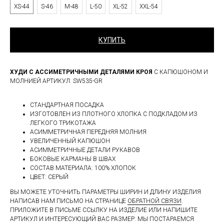
XS-44
S-46
M-48
L-50
XL-52
XXL-54
КУПИТЬ
ХУДИ С АССИМЕТРИЧНЫМИ ДЕТАЛЯМИ КРОЯ
С КАПЮШОНОМ И
МОЛНИЕЙ АРТИКУЛ: SW535-GR
СТАНДАРТНАЯ ПОСАДКА
ИЗГОТОВЛЕН ИЗ ПЛОТНОГО ХЛОПКА С ПОДКЛАДОМ ИЗ
ЛЕГКОГО ТРИКОТАЖА
АСИММЕТРИЧНАЯ ПЕРЕДНЯЯ МОЛНИЯ
УВЕЛИЧЕННЫЙ КАПЮШОН
АСИММЕТРИЧНЫЕ ДЕТАЛИ РУКАВОВ
БОКОВЫЕ КАРМАНЫ В ШВАХ
СОСТАВ МАТЕРИАЛА: 100% ХЛОПОК
ЦВЕТ: СЕРЫЙ
ВЫ МОЖЕТЕ УТОЧНИТЬ ПАРАМЕТРЫ ШИРИН И ДЛИНУ ИЗДЕЛИЯ
НАПИСАВ НАМ ПИСЬМО НА СТРАНИЦЕ
ОБРАТНОЙ СВЯЗИ
.
ПРИЛОЖИТЕ В ПИСЬМЕ ССЫЛКУ НА ИЗДЕЛИЕ ИЛИ НАПИШИТЕ
АРТИКУЛ И ИНТЕРЕСУЮЩИЙ ВАС РАЗМЕР. МЫ ПОСТАРАЕМСЯ